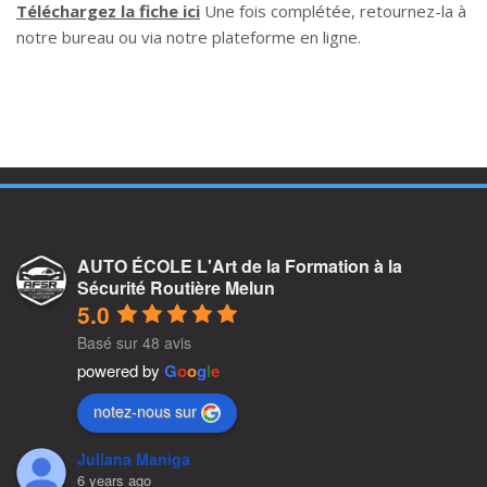
Téléchargez la fiche ici
Une fois complétée, retournez-la à
notre bureau ou via notre plateforme en ligne.
AUTO ÉCOLE L'Art de la Formation à la
Sécurité Routière Melun
5.0
Basé sur 48 avis
powered by
G
o
o
g
l
e
notez-nous sur
Juliana Maniga
6 years ago