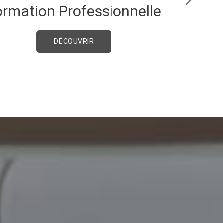
ormation Professionnelle
Pe
DÉCOUVRIR
s