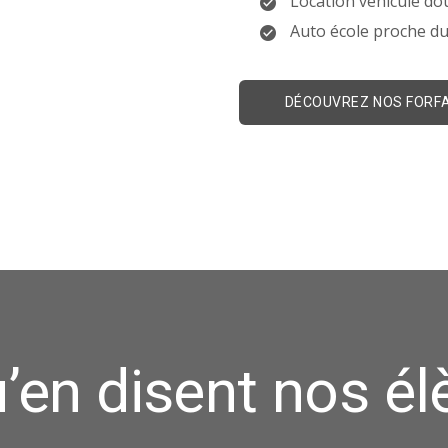
Location véhicule d
Auto école proche du 
DÉCOUVREZ NOS FORF
’en disent nos é