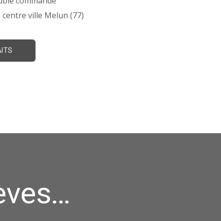
ouble commande
centre ville Melun (77)
AITS
lèves…