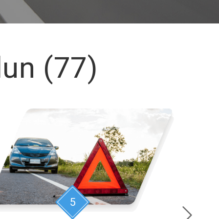
lun (77)
5