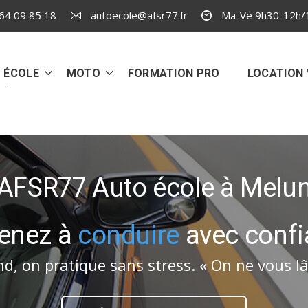
64 09 85 18
autoecole@afsr77.fr
Ma-Ve 9h30-12h/
 ÉCOLE
MOTO
FORMATION PRO
LOCATION 
AFSR77 Auto école à Melu
enez à
conduire
avec confi
d, on pratique sans stress. « On ne vous lâ